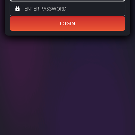
LOGIN