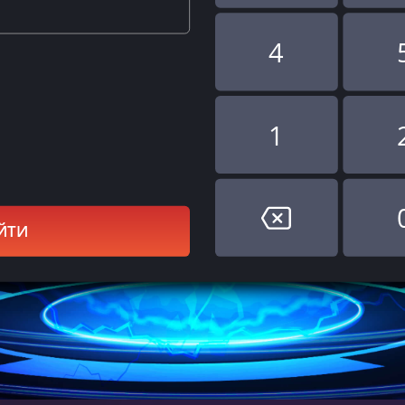
4
1
ЙТИ