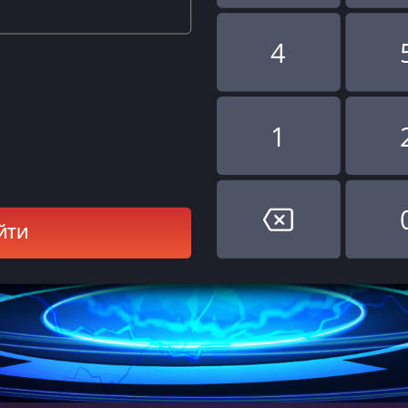
4
1
ЙТИ