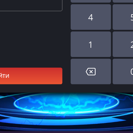
4
1
ЙТИ