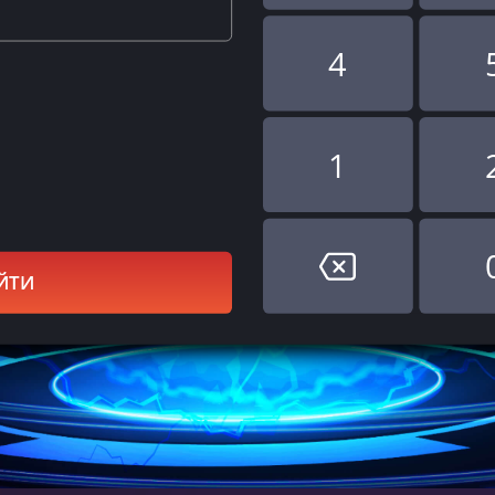
4
1
ЙТИ