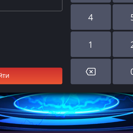
4
1
ЙТИ