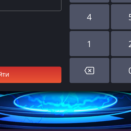
4
1
ЙТИ