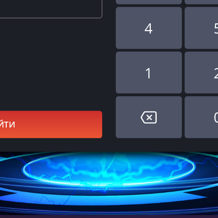
4
1
ЙТИ