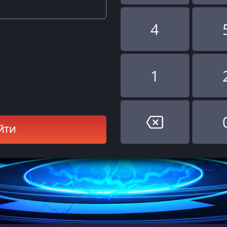
4
1
ЙТИ