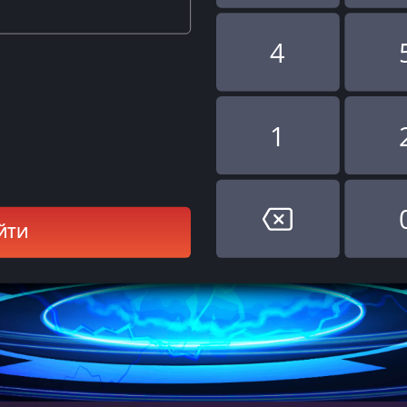
4
1
ЙТИ