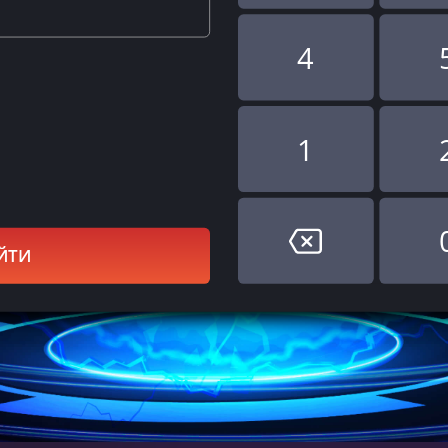
4
1
ЙТИ