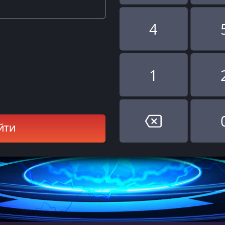
4
1
ЙТИ