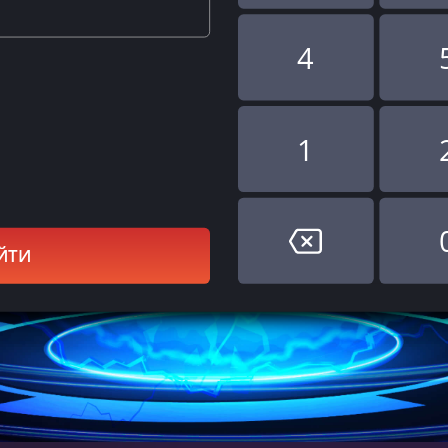
4
1
ЙТИ