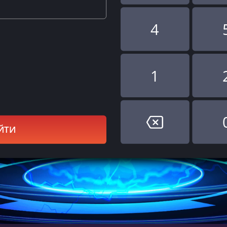
4
1
ЙТИ